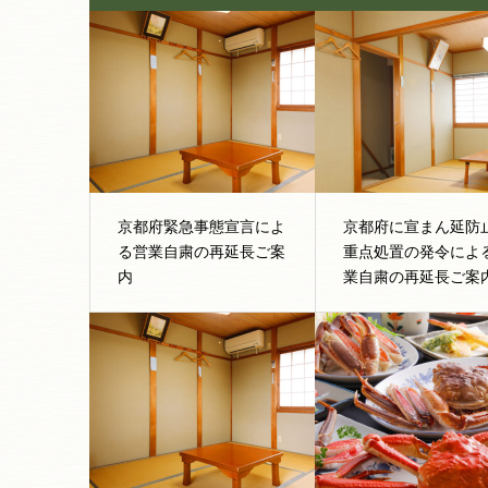
京都府緊急事態宣言によ
京都府に宣まん延防
る営業自粛の再延長ご案
重点処置の発令によ
内
業自粛の再延長ご案