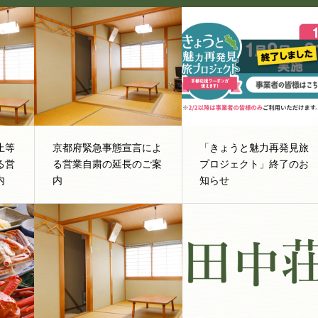
止等
京都府緊急事態宣言によ
「きょうと魅力再発見旅
る営
る営業自粛の延長のご案
プロジェクト」終了のお
内
内
知らせ