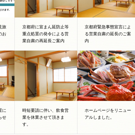
見旅
京都府に宣まん延防止等
京都府緊急事態宣言によ
のお
重点処置の発令による営
る営業自粛の延長のご案
業自粛の再延長ご案内
内
置に
時短要請に伴い、飲食営
ホームページをリニュー
らせ
業を休業させて頂きま
アルしました。
す。